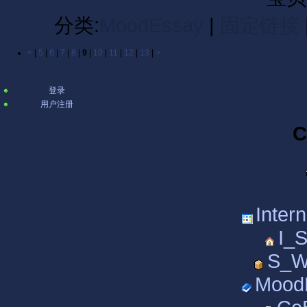
分类:
MoodEssay
|
固定链接
<
|
5
|
6
|
7
|
8
|
9
|
10
|
11
|
12
|
13
|
>
登录
用户注册
C
Inter
I_S
S_Wo
MoodE