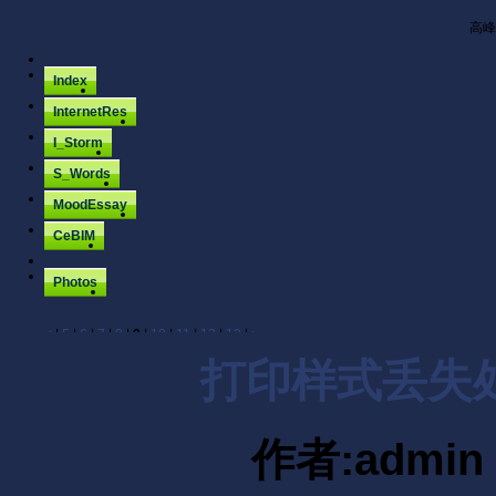
高峰
Index
InternetRes
I_Storm
S_Words
MoodEssay
CeBIM
Photos
<
|
5
|
6
|
7
|
8
|
9
|
10
|
11
|
12
|
13
|
>
打印样式丢失处理c
作者:admin 