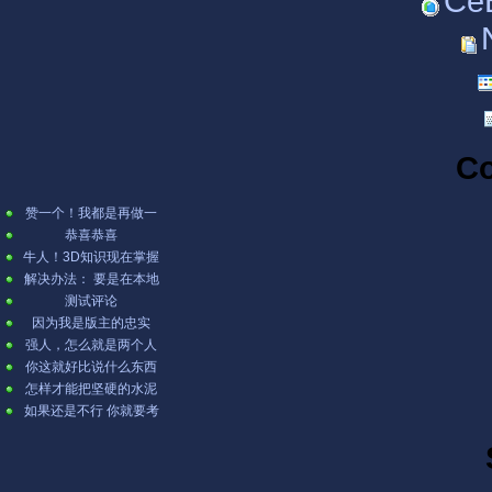
CeB
C
赞一个！我都是再做一
张表，然后用公式。⊙﹏
恭喜恭喜
⊙b汗
牛人！3D知识现在掌握
的不错哦
解决办法： 要是在本地
IIS测试的话→ ...
测试评论
因为我是版主的忠实
fans啊 哈哈哈[lol]
强人，怎么就是两个人
讨论？
你这就好比说什么东西
可以把石头溶解掉，不
怎样才能把坚硬的水泥
是不可能，...
溶解掉呢。
如果还是不行 你就要考
虑下你的显卡驱动是否
正确阿？...