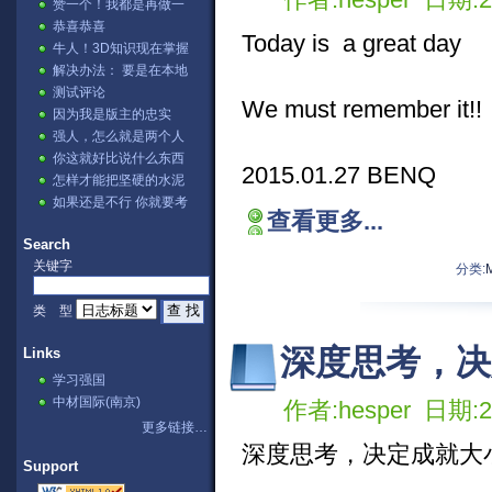
赞一个！我都是再做一
张表，然后用公式。⊙﹏
恭喜恭喜
Today is a great day
⊙b汗
牛人！3D知识现在掌握
的不错哦
解决办法： 要是在本地
IIS测试的话→ ...
测试评论
We must remember it!!
因为我是版主的忠实
fans啊 哈哈哈[lol]
强人，怎么就是两个人
讨论？
你这就好比说什么东西
2015.01.27 BENQ
可以把石头溶解掉，不
怎样才能把坚硬的水泥
是不可能，...
溶解掉呢。
如果还是不行 你就要考
查看更多...
虑下你的显卡驱动是否
正确阿？...
Search
关键字
分类:
类 型
深度思考，决
Links
学习强国
中材国际(南京)
作者:hesper 日期:20
更多链接…
深度思考，决定成就大
Support