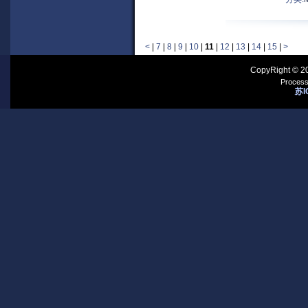
<
|
7
|
8
|
9
|
10
|
11
|
12
|
13
|
14
|
15
|
>
CopyRight © 2
Process
苏I