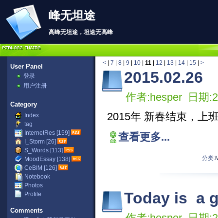
峰无坦途
高峰无坦途，坦途无高峰
<
|
7
|
8
|
9
|
10
|
11
|
12
|
13
|
14
|
15
|
>
User Panel
2015.02.26
登录
用户注册
作者:hesper 日期:20
Category
2015年 新春结束，上
Index
tag
InternetRes [159]
查看更多...
I_Storm [26]
S_Words [113]
分类:
MoodEssay [138]
CeBIM [126]
Notebook
Photos
Today is a g
Profile
Comments
作者:hesper 日期:20