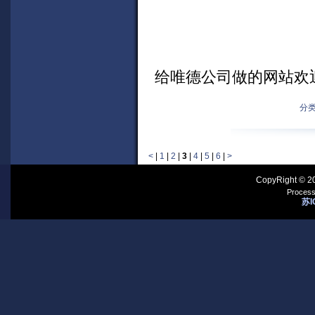
给唯德公司做的网站欢
分类
<
|
1
|
2
|
3
|
4
|
5
|
6
|
>
CopyRight © 2
Process
苏I