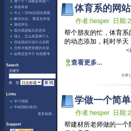
赞一个！我都是再做一
体育系的网站
张表，然后用公式。⊙﹏
恭喜恭喜
⊙b汗
牛人！3D知识现在掌握
的不错哦
解决办法： 要是在本地
作者:hesper 日期:20
IIS测试的话→ ...
测试评论
因为我是版主的忠实
帮个朋友的忙，体育系的
fans啊 哈哈哈[lol]
强人，怎么就是两个人
的动态添加，耗时半天！
讨论？
你这就好比说什么东西
可以把石头溶解掉，不
怎样才能把坚硬的水泥
<
是不可能，...
溶解掉呢。
如果还是不行 你就要考
虑下你的显卡驱动是否
查看更多...
正确阿？...
Search
关键字
分类:
I
类 型
Links
学做一个简单的
学习强国
中材国际(南京)
作者:hesper 日期:20
更多链接…
帮建材所老师做的一个
Support