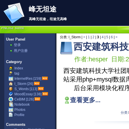
峰无坦途
高峰无坦途，坦途无高峰
分类: I_Storm |
<
|
1
|
2
|
3
|
4
|
5
|
6
|
>
User Panel
西安建筑科技
登录
用户注册
作者:hesper 日期:20
Category
Index
西安建筑科技大学社团
tag
站采用php+mysq
InternetRes [159]
I_Storm [26]
后台采用模块化程序
S_Words [113]
MoodEssay [138]
查看更多...
CeBIM [126]
Notebook
Photos
分类:
Profile
Comments