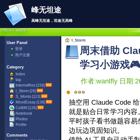
峰无坦途
高峰无坦途，坦途无高峰
I_Storm
User Panel
周末借助 Cl
登录
用户注册
学习小游戏
Category
Index
作者:wantfly 日期:20
tag
InternetRes [159]
I_Storm [26]
S_Words [113]
抽空用 Claude C
MoodEssay [138]
CeBIM [126]
就是贴合日常学习内容
Notebook
Photos
平时孩子看书做题容易
Profile
边玩边巩固知识。
Comments
借助 AI 工具自己动