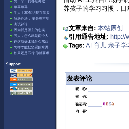
赞一个！我都是再做一
张表，然后用公式。⊙﹏
恭喜恭喜
养孩子的学习习惯，日
⊙b汗
牛人！3D知识现在掌握
的不错哦
解决办法： 要是在本地
IIS测试的话→ ...
测试评论
文章来自:
本站原创
因为我是版主的忠实
fans啊 哈哈哈[lol]
引用通告地址:
http:/
强人，怎么就是两个人
讨论？
你这就好比说什么东西
Tags:
AI
育儿
亲子学
可以把石头溶解掉，不
怎样才能把坚硬的水泥
是不可能，...
溶解掉呢。
如果还是不行 你就要考
虑下你的显卡驱动是否
正确阿？...
Support
发表评论
昵 称:
密 码:
验证码:
内 容: